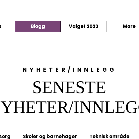
temme
s
Blogg
Valget 2023
More
NYHETER/INNLEGG
SENESTE
YHETER/INNLE
sorg
Skoler og barnehager
Teknisk område