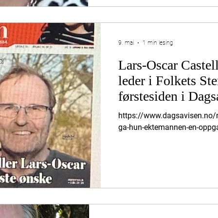
innser ikke at dette skal de k
kjære innbygger
9. mai
1 min lesing
Lars-Oscar Castel
leder i Folkets S
førstesiden i Dags
https://www.dagsavisen.no/n
ga-hun-ektemannen-en-opp