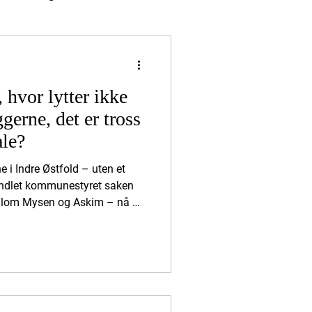
 hvor lytter ikke
ggerne, det er tross
ale?
e i Indre Østfold – uten et
handlet kommunestyret saken
llom Mysen og Askim – nå 16
mmunen hevder fortsatt at
lioner kroner, selv om
eelle kostnaden kan ende på
lig milliardsprekk før
vedtatt. Når økonomien er
ning uforsvar