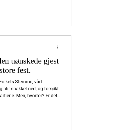
en peker på at kommunen brukte
a møtet ble lukket 2. februar.
n § 11‑5, men uten å angi
De viser også til at
mer presis, og
en uønskede gjest
store fest.
Folkets Stemme, vårt
 blir snakket ned, og forsøkt
partiene. Men, hvorfor? Er det
ende, eller er det bare en
ter, og faktisk ser at Folkets
nesten komisk å se hvordan de
beid med oss er bannlyst. De