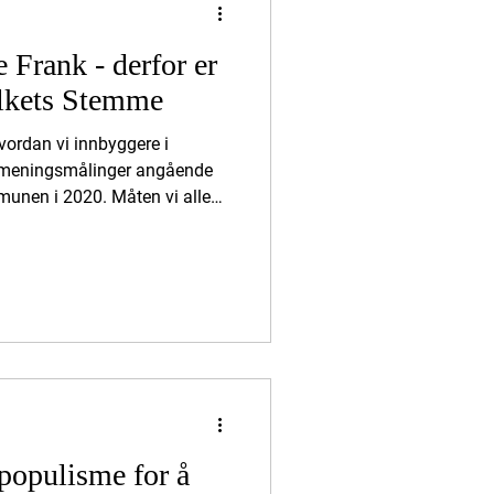
e Frank - derfor er
lkets Stemme
vordan vi innbyggere i
r meningsmålinger angående
unen i 2020. Måten vi alle
lkeviljen ble tråkket på av
slik jeg ville ha det. Så da jeg
 sommeren 21, så var det som
n med ambisjoner om å gjøre
valgt ham inn. For kommunens
te e
 populisme for å