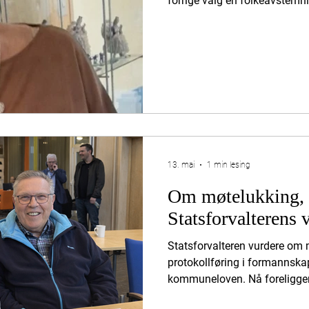
forrige valg en folkeavstem
ønsker vi en innbyggerhøring
seg om hvordan de opplever
sammenlignet med tidligere. 
tjenesteområder og alle del
tidligere kommunene hver for
Varamedlem til styre, Folke
– og
13. mai
1 min lesing
Om møtelukking, 
Statsforvalterens 
Statsforvalteren vurdere om
protokollføring i formannskap
kommuneloven. Nå foreligger 
frem noen punkter som kan væ