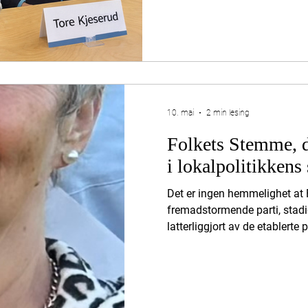
å kjenne til: Statsforvalter
en mangelfull lovhenvisning d
Det ble vist til kommunelove
riktig ledd, slik loven krever. 
protokollføringen burde vært 
10. mai
2 min lesing
Folkets Stemme, d
i lokalpolitikkens 
Det er ingen hemmelighet at 
fremadstormende parti, stadig
latterliggjort av de etablerte 
fordi vi virkelig er så skremm
panikkreaksjon fra de som fryk
Stemme nå blir hørt. Det er 
har bestemt seg for at samar