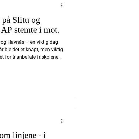
 på Slitu og
AP stemte i mot.
tu og Havnås – en viktig dag
r ble det et knapt, men viktig
t for å anbefale friskolene
partementet. Dette er et
gasjement og foreldreinitiativ
emme har hele tiden vært
grendeskolene. Det knappe
else ble senere opphevet av
om linjene - i