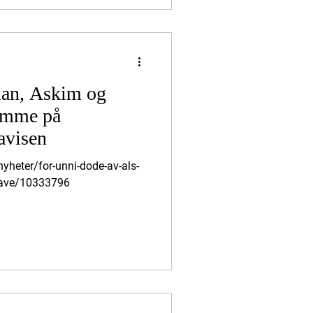
omme til å angre på. Frykt ikke
lan, Askim og
temme på
avisen
yheter/for-unni-dode-av-als-
gave/10333796