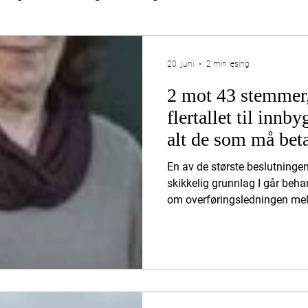
ring
20. juni
2 min lesing
2 mot 43 stemmer,
flertallet til innby
alt de som må bet
En av de største beslutningen
skikkelig grunnlag I går be
om overføringsledningen me
km lang, tidligere 12 km. Ko
prosjektet skal koste 500 mil
fagmiljøer peker på at den r
1,5–2 milliarder. Det er en mu
prosjektet i det hele tatt er 
presset, er dette etter vår me