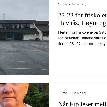
20. juni
1 min lesing
23-22 for friskoler
Havnås, Høyre og 
Flertall for friskolene på Sli
for lokalsamfunnene våre I gå
flertall 23–22 i kommunestyre
på Slitu og Havnås overfor de
tydelig signal om at lokalt en
blir tatt på alvor. Folkets St
tydelig mot nedleggelse av 
flertallsvedtaket om nedlegg
Statsforvalteren etter lo
30. mai
2 min lesing
Når Frp leser mell