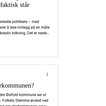
faktisk står
enkelte politikere – med
arer å lese innlegg på en måte
reativ tolkning. Det er nesten
 originalteksten man kan
runnleggende: Folkets Stemme
til orde for å dele kommunen,
 verken på Stortinget eller i
o, var et forslag om en
torkommunen?
ndre Østfold kommune ser ut
n. Folkets Stemme ønsket ved