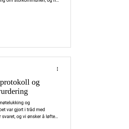
ning om storkommunen, og nå
 der innbyggerne kan uttale
 kommunen i dag
Dette må gjelde alle
er av kommunen – altså de
 seg. Av: Laila Mathiasen
ts StemmeMange vil nok mene
protokoll og
vurdering
 møtelukking og
et var gjort i tråd med
svaret, og vi ønsker å løfte
re nyttige for offentligheten