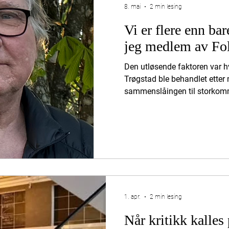
8. mai
2 min lesing
Vi er flere enn bar
jeg medlem av Fo
Den utløsende faktoren var h
Trøgstad ble behandlet ette
sammenslåingen til storkomm
ble overkjørt på og hvordan fo
våre folkevalgte. Det var ikke 
ble kjent med Frank Finstad
å komme hjem. Her var det e
det rette for de som hadde 
innbyggere. For de som treng
1. apr.
2 min lesing
Når kritikk kalles