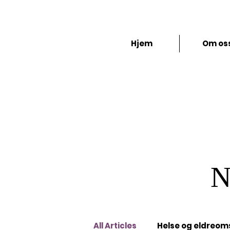
Folkets S
Hjem
Om os
N
All Articles
Helse og eldreom