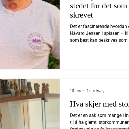
stedet for det som 
skrevet
Det er fascinerende hvordan 
Håvard Jensen i spissen – kl
som best kan beskrives som k
imponerende hvor langt unna
havne. La oss ta det helt g
har ikke i denne omgang tatt 
for det er det ikke flertall for
kommunen. Det som faktisk st
brukerundersøkelse – en helt
15. mai
2 min lesing
Hva skjer med s
Det er en sak som mange i I
til å ha glemt: storkommune