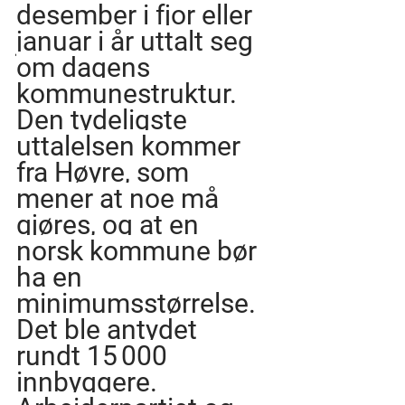
desember i fjor eller 
januar i år uttalt seg 
om dagens 
kommunestruktur. 
Den tydeligste 
uttalelsen kommer 
fra Høyre, som 
mener at noe må 
gjøres, og at en 
norsk kommune bør 
ha en 
minimumsstørrelse. 
Det ble antydet 
rundt 15 000 
innbyggere. 