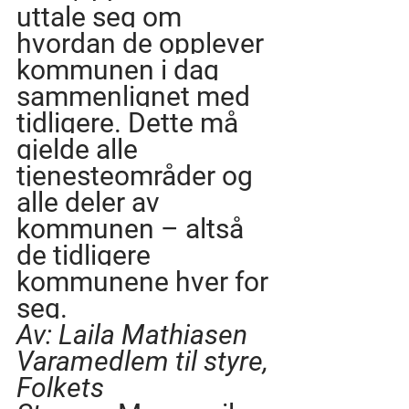
uttale seg om 
hvordan de opplever 
kommunen i dag 
sammenlignet med 
tidligere. Dette må 
gjelde alle 
tjenesteområder og 
alle deler av 
kommunen – altså 
de tidligere 
kommunene hver for 
seg.
Av: Laila Mathiasen 
Varamedlem til styre, 
Folkets 