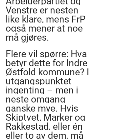
Arbeiderpartiet og 
Venstre er nesten 
like klare, mens FrP 
også mener at noe 
må gjøres.
Flere vil spørre: Hva 
betyr dette for Indre 
Østfold kommune? I 
utgangspunktet 
ingenting – men i 
neste omgang 
ganske mye. Hvis 
Skiptvet, Marker og 
Rakkestad, eller én 
eller to av dem, må 