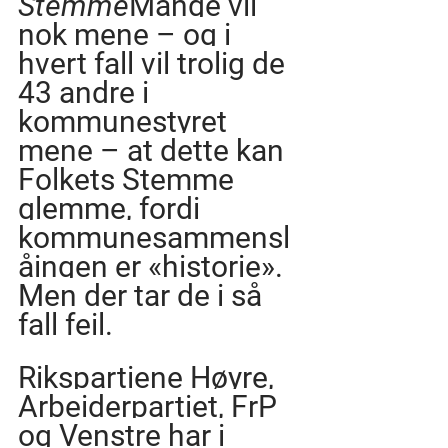
Stemme
Mange vil 
nok mene – og i 
hvert fall vil trolig de 
43 andre i 
kommunestyret 
mene – at dette kan 
Folkets Stemme 
glemme, fordi 
kommunesammensl
åingen er «historie». 
Men der tar de i så 
fall feil.
Rikspartiene Høyre, 
Arbeiderpartiet, FrP 
og Venstre har i 