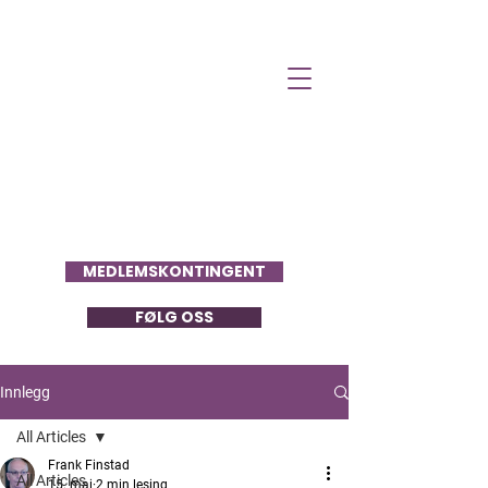
Folkets Stemme
MEDLEMSKONTINGENT
FØLG OSS
Innlegg
All Articles
Frank Finstad
All Articles
15. mai
2 min lesing