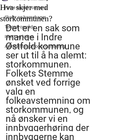
Hva skjer med
Helse og eldreomsorg
storkommunen?
Skoler og barnehager
Det er en sak som 
Teknisk område
mange i Indre 
Idrett og kultur
Østfold kommune 
Administrasjon og organisering
ser ut til å ha glemt: 
storkommunen. 
Folkets Stemme 
ønsket ved forrige 
valg en 
folkeavstemning om 
storkommunen, og 
nå ønsker vi en 
innbyggerhøring der 
innbyggerne kan 