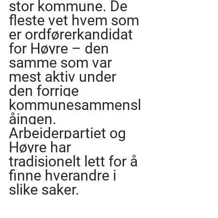
stor kommune. De 
fleste vet hvem som 
er ordførerkandidat 
for Høyre – den 
samme som var 
mest aktiv under 
den forrige 
kommunesammensl
åingen. 
Arbeiderpartiet og 
Høyre har 
tradisjonelt lett for å 
finne hverandre i 
slike saker.
Dette er noe det er 