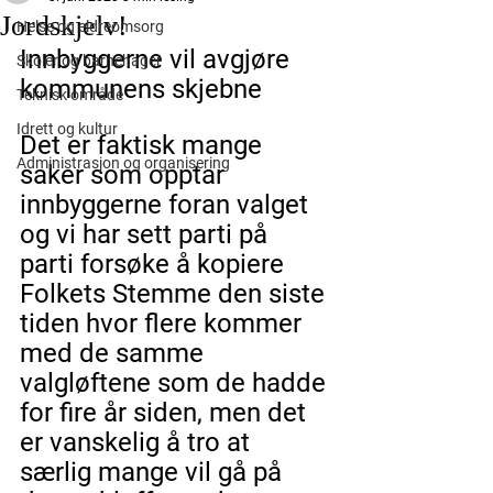
Jordskjelv!
Helse og eldreomsorg
Innbyggerne vil avgjøre 
Skoler og barnehager
kommunens skjebne
Teknisk område
Idrett og kultur
Det er faktisk mange 
Administrasjon og organisering
saker som opptar 
innbyggerne foran valget 
og vi har sett parti på 
parti forsøke å kopiere 
Folkets Stemme den siste 
tiden hvor flere kommer 
med de samme 
valgløftene som de hadde 
for fire år siden, men det 
er vanskelig å tro at 
særlig mange vil gå på 