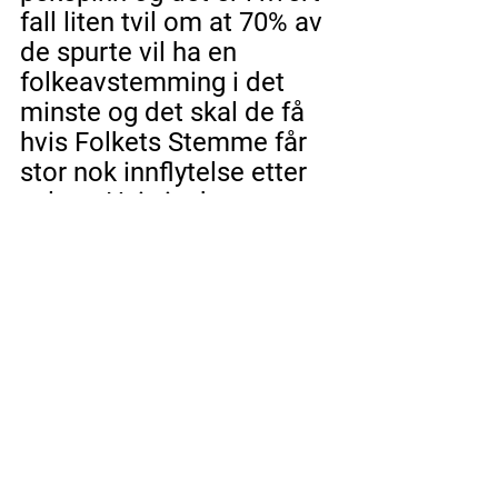
fall liten tvil om at 70% av 
de spurte vil ha en 
folkeavstemming i det 
minste og det skal de få 
hvis Folkets Stemme får 
stor nok innflytelse etter 
valget. Hvis innbyggerne 
gir oss mange nok 
stemmer, så kan ikke de 
andre partiene si nei etter 
valget. 
Folkets Stemme skal ikke 
diktere eller mene noe, 
men vi vil la innbyggerne 
komme med sitt syn i 