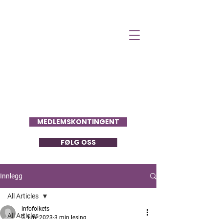
Folkets Stemme
MEDLEMSKONTINGENT
FØLG OSS
Innlegg
All Articles
infofolkets
All Articles
3. juni 2023
3 min lesing