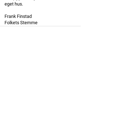
eget hus.
Frank Finstad
Folkets Stemme
Se alle
Siste innlegg