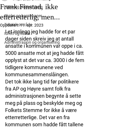
Frank Finstad, ikke
Helse og eldreomsorg
etterretterlig, men...
Skoler og barnehager
Teknisk område
Oppdatert:
11. apr. 2023
I et innlegg jeg hadde for et par 
Idrett og kultur
dager siden skreiv jeg at antall 
Administrasjon og organisering
ansatte i kommunen var oppe i ca. 
5000 ansatte mot at jeg hadde fått 
opplyst at det var ca. 3000 i de fem 
tidligere kommunene ved 
kommunesammenslåingen.
Det tok ikke lang tid før politikere 
fra AP og Høyre samt folk fra 
administrasjonen begynte å sette 
meg på plass og beskylde meg og 
Folkets Stemme for ikke å være 
etterretterlige. Det var en fra 
kommunen som hadde fått tallene 