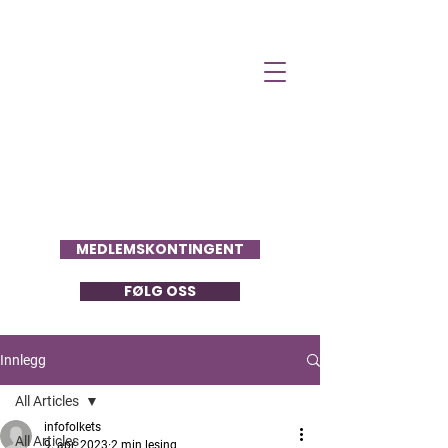
Folkets Stemme
MEDLEMSKONTINGENT
FØLG OSS
Innlegg
All Articles
infofolkets
All Articles
9. apr. 2023
2 min lesing