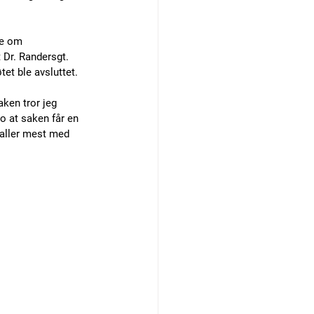
ke om 
 Dr. Randersgt. 
et ble avsluttet. 
ken tror jeg 
o at saken får en 
aller mest med 