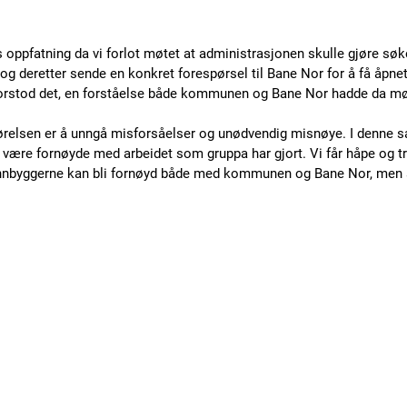
s oppfatning da vi forlot møtet at administrasjonen skulle gjøre sø
og deretter sende en konkret forespørsel til Bane Nor for å få åpnet
g forstod det, en forståelse både kommunen og Bane Nor hadde da møt
ørelsen er å unngå misforsåelser og unødvendig misnøye. I denne sa
 være fornøyde med arbeidet som gruppa har gjort. Vi får håpe og tr
t innbyggerne kan bli fornøyd både med kommunen og Bane Nor, men 