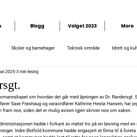
temme
s
Blogg
Valget 2023
More
Skoler og barnehager
Teknisk område
Idrett og kul
mai 2025
3 min lesing
rsgt.
 formannskapet om hvordan det går med åpningen av Dr. Randersgt. S
er Saxe Frøshaug og varaordfører Kathrine Hestø Hansen, har jeg l
 fram noe, siden det er mulig avisen igjen skriver noe om saken. 
ministrasjonen hadde i forkant av møtet tro på en løsning med en s
tninger. Indre Østfold kommune hadde engasjert et firma til å foreta t