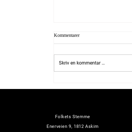
Kommentarer
Skriv en kommentar …
2 mot 43 stemmer, hvor lytter
ikke flertallet til innbyggerne,
det er tross alt de som må
betale?
Folkets Stemme
Enerveien 9, 1812 Askim