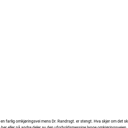
 en farlig omkjøringsvei mens Dr. Randrsgt. er stengt. Hva skjer om det sku
 her eller på andre deler av den uforholdsmessige lange omkjøringsveien.