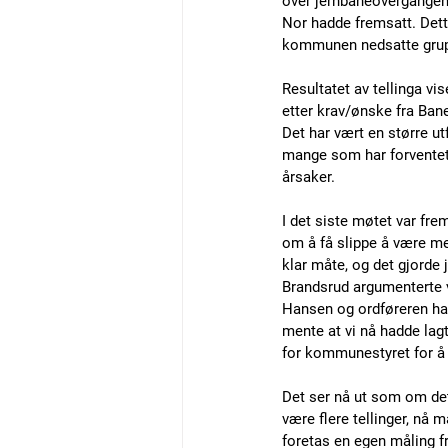
over jernbaneovergangen,
Nor hadde fremsatt. Dette
kommunen nedsatte gruppa
Resultatet av tellinga vis
etter krav/ønske fra Ban
Det har vært en større u
mange som har forventet 
årsaker.
I det siste møtet var fre
om å få slippe å være me
klar måte, og det gjorde
Brandsrud argumenterte v
Hansen og ordføreren had
mente at vi nå hadde lagt 
for kommunestyret for å f
Det ser nå ut som om det 
være flere tellinger, nå 
foretas en egen måling f