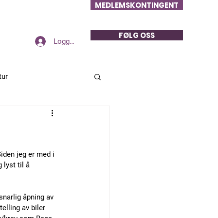
MEDLEMSKONTINGENT
FØLG OSS
Logg inn
tur
iden jeg er med i 
yst til å 
narlig åpning av 
elling av biler 