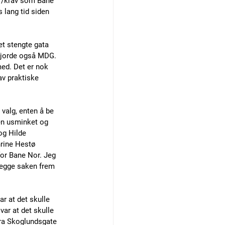
er/krav som Bane 
 lang tid siden 
let stengte gata 
gjorde også MDG. 
ed. Det er nok 
v praktiske 
 valg, enten å be 
en usminket og 
og Hilde 
hrine Hestø 
or Bane Nor. Jeg 
 legge saken frem 
r at det skulle 
ar at det skulle 
ara Skoglundsgate 