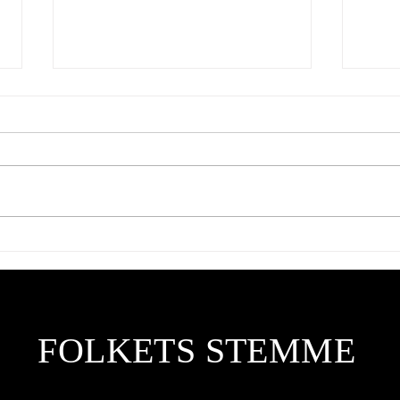
23-22 for friskoler på Slitu og
Når F
Havnås, Høyre og AP stemte i
stede
mot.
skrev
FOLKETS STEMME