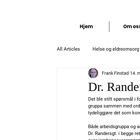
Folkets S
Hjem
Om os
All Articles
Helse og eldreomsorg
Frank Finstad
14. 
Administrasjon og organisering
Dr. Rande
Det ble stilt spørsmål i
gruppa sammen med ordfør
tydeliggjøre det som kom
Både arbeidsgruppa og ad
Dr. Randersgt. i begge re