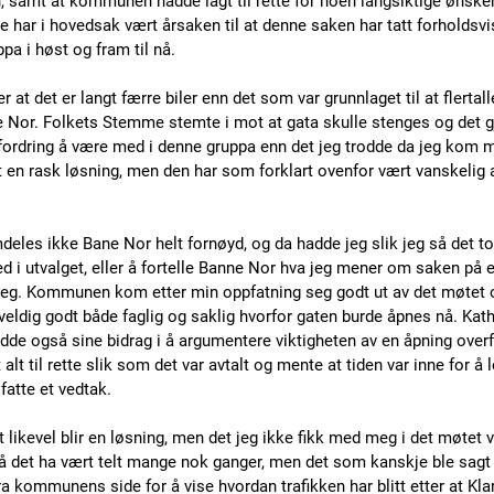
 samt at kommunen hadde lagt til rette for noen langsiktige ønsk
 har i hovedsak vært årsaken til at denne saken har tatt forholdsvis
 i høst og fram til nå.
er at det er langt færre biler enn det som var grunnlaget til at flertal
e Nor. Folkets Stemme stemte i mot at gata skulle stenges og det 
tfordring å være med i denne gruppa enn det jeg trodde da jeg kom m
en rask løsning, men den har som forklart ovenfor vært vanskelig a
mdeles ikke Bane Nor helt fornøyd, og da hadde jeg slik jeg så det to
d i utvalget, eller å fortelle Banne Nor hva jeg mener om saken på 
 jeg. Kommunen kom etter min oppfatning seg godt ut av det møtet 
eldig godt både faglig og saklig hvorfor gaten burde åpnes nå. Kat
de også sine bidrag i å argumentere viktigheten av en åpning overf
alt til rette slik som det var avtalt og mente at tiden var inne for å
atte et vedtak. 
likevel blir en løsning, men det jeg ikke fikk med meg i det møtet va
må det ha vært telt mange nok ganger, men det som kanskje ble sagt v
ra kommunens side for å vise hvordan trafikken har blitt etter at Kl