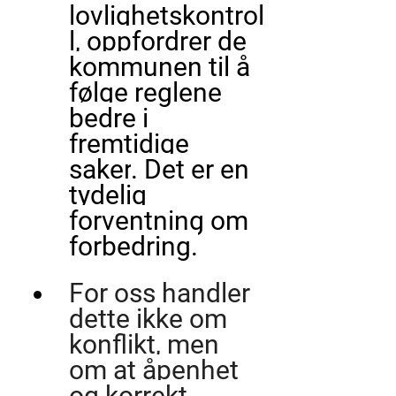
lovlighetskontrol
l, 
oppfordrer de 
kommunen til å 
følge reglene 
bedre i 
fremtidige 
saker
. Det er en 
tydelig 
forventning om 
forbedring.
For oss handler 
dette ikke om 
konflikt, men 
om at 
åpenhet 
og korrekt 