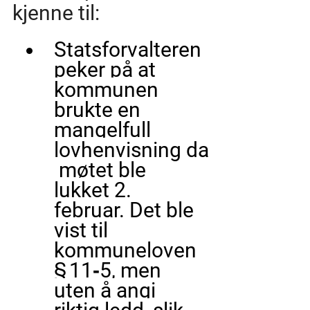
kjenne til:
Statsforvalteren 
peker på at 
kommunen 
brukte en 
mangelfull 
lovhenvisning
 da
 møtet ble 
lukket 2. 
februar. Det ble 
vist til 
kommuneloven 
§ 11‑5, men 
uten å angi 