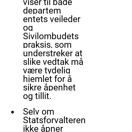
viser til både 
departem
entets veileder 
og 
Sivilombudets 
praksis
, som 
understreker at 
slike vedtak må 
være tydelig 
hjemlet for å 
sikre åpenhet 
og tillit.
Selv om 
Statsforvalteren 
ikke åpner 