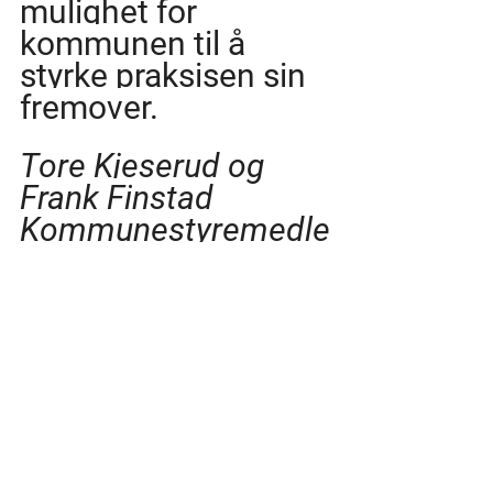
mulighet for 
kommunen til å 
styrke praksisen sin 
fremover.
Tore Kjeserud og 
Frank Finstad
Kommunestyremedle
mmer
Folkets Stemme, 
Indre Østfold 
kommune