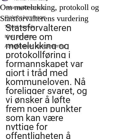
Om møtelukking, protokoll og
Helse og eldreomsorg
Statsforvalterens vurdering
Skoler og barnehager
Statsforvalteren 
Teknisk område
vurdere om 
Idrett og kultur
møtelukking og 
Administrasjon og organisering
protokollføring i 
formannskapet var 
gjort i tråd med 
kommuneloven. Nå 
foreligger svaret, og 
vi ønsker å løfte 
frem noen punkter 
som kan være 
nyttige for 
offentligheten å 