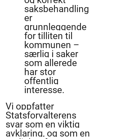
saksbehandling 
er 
grunnleggende 
for tilliten til 
kommunen
 – 
særlig i saker 
som allerede 
har stor 
offentlig 
interesse.
Vi oppfatter 
Statsforvalterens 
svar som en viktig 
avklaring, og som en 