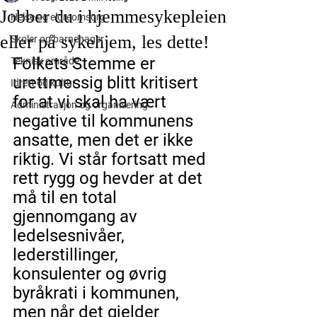
Jobber du i hjemmesykepleien
Helse og eldreomsorg
eller på sykehjem, les dette!
Skoler og barnehager
Folkets Stemme er 
Teknisk område
urettmessig blitt kritisert 
Idrett og kultur
for at vi skal ha vært 
Administrasjon og organisering
negative til kommunens 
ansatte, men det er ikke 
riktig. Vi står fortsatt med 
rett rygg og hevder at det 
må til en total 
gjennomgang av 
ledelsesnivåer, 
lederstillinger, 
konsulenter og øvrig 
byråkrati i kommunen, 
men når det gjelder 