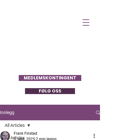
Folkets Stemme
MEDLEMSKONTINGENT
FØLG OSS
Innlegg
All Articles
Frank Finstad
All Articles
9. aug. 2025
2 min lesing