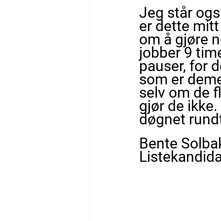
Jeg står ogs
er dette mitt
om å gjøre n
jobber 9 time
pauser, for d
som er demen
selv om de f
gjør de ikke
døgnet rund
Bente Solba
Listekandid