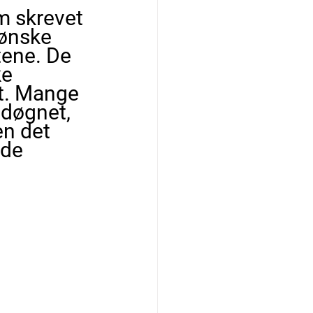
m skrevet 
 ønske 
ene. De 
e 
et. Mange 
døgnet, 
en det 
de 