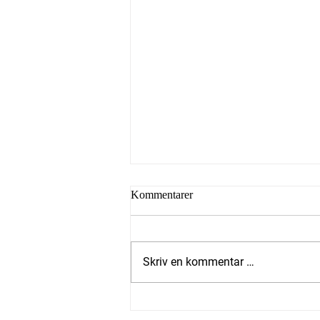
Kommentarer
Skriv en kommentar …
2 mot 43 stemmer, hvor lytter
ikke flertallet til innbyggerne,