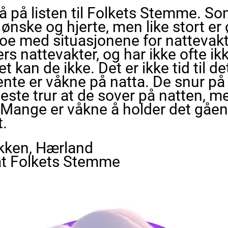
å på listen til Folkets Stemme. So
 ønske og hjerte, men like stort er
oe med situasjonene for nattevakt
rs nattevakter, og har ikke ofte ikk
et kan de ikke. Det er ikke tid til d
te er våkne på natta. De snur på 
leste trur at de sover på natten, m
. Mange er våkne å holder det gåen
t.
kken, Hærland
at Folkets Stemme 