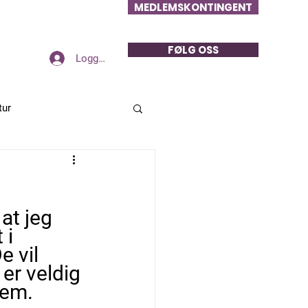
MEDLEMSKONTINGENT
FØLG OSS
Logg inn
tur
at jeg 
i 
e vil 
r veldig 
jem. 