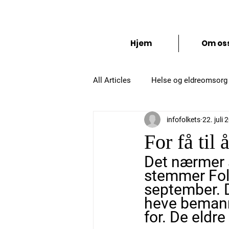
Folkets S
Hjem
Om os
All Articles
Helse og eldreomsorg
infofolkets
22. juli 
Administrasjon og organisering
For få til 
Det nærmer s
stemmer Fol
september. De
heve bemann
for. De eldre