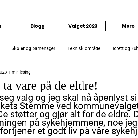
temme
s
Blogg
Valget 2023
More
Skoler og barnehager
Teknisk område
Idrett og kul
2023
1 min lesing
å ta vare på de eldre!
eg valg og jeg skal nå åpenlyst si 
kets Stemme ved kommunevalget 
 støtter og gjør alt for de eldre. D
ingen på sykehjemmene, noe jeg e
 fortjener et godt liv på våre sykeh