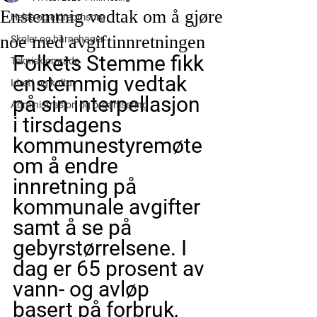
Enstemmig vedtak om å gjøre
Helse og eldreomsorg
noe med avgiftinnretningen
Skoler og barnehager
Folkets Stemme fikk 
Teknisk område
enstemmig vedtak 
Idrett og kultur
på sin interpellasjon 
Administrasjon og organisering
i tirsdagens 
kommunestyremøte 
om å endre 
innretning på 
kommunale avgifter 
samt å se på 
gebyrstørrelsene. I 
dag er 65 prosent av 
vann- og avløp 
basert på forbruk, 