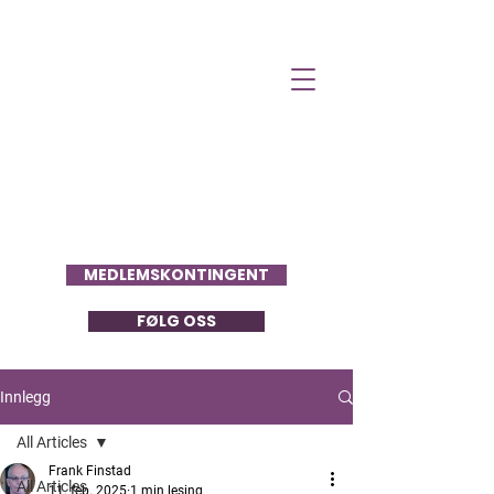
Folkets Stemme
MEDLEMSKONTINGENT
FØLG OSS
Innlegg
All Articles
Frank Finstad
All Articles
11. feb. 2025
1 min lesing